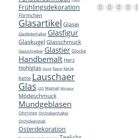
Frühlingsdekoration
Finden Sie uns auf:
Facebook
YouTube
Instagra
E-
Förmchen
page
page
page
Mail
Glasartikel
Glasei
opens
opens
opens
page
Glasfigur
Glasfederhalter
in
in
in
open
Glaskugel
Glasschmuck
new
new
new
in
Glastier
Glocke
window
window
window
new
Glasschreiber
Handbemalt
win
Herz
Hohlglas
Kerze
Katze
Hund
Lauschaer
Kette
Glas
Magnet
LED
Miniatur
Modeschmuck
Mundgeblasen
Ohrringe
Orchideenhalter
Orchideenstab
Osterdekoration
Teelicht