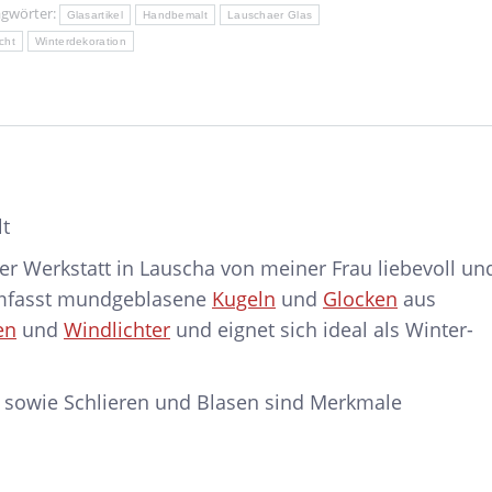
agwörter:
Glasartikel
Handbemalt
Lauschaer Glas
cht
Winterdekoration
t
er Werkstatt in Lauscha von meiner Frau liebevoll un
umfasst mundgeblasene
Kugeln
und
Glocken
aus
en
und
Windlichter
und eignet sich ideal als Winter-
 sowie Schlieren und Blasen sind Merkmale