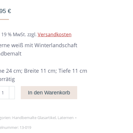
,95
€
. 19 % MwSt.
zzgl.
Versandkosten
erne weiß mit Winterlandschaft
ndbemalt
e 24 cm; Breite 11 cm; Tiefe 11 cm
orrätig
erne
In den Warenkorb
ß
terlandschaft
gorien:
Handbemalte Glasartikel
,
Laternen
nge
kelnummer:
13-019