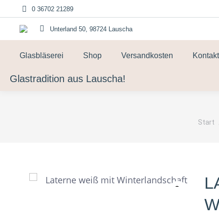
0 36702 21289
Unterland 50, 98724 Lauscha
Glasbläserei
Shop
Versandkosten
Kontakt
Glastradition aus Lauscha!
Sie b
Start
L
I