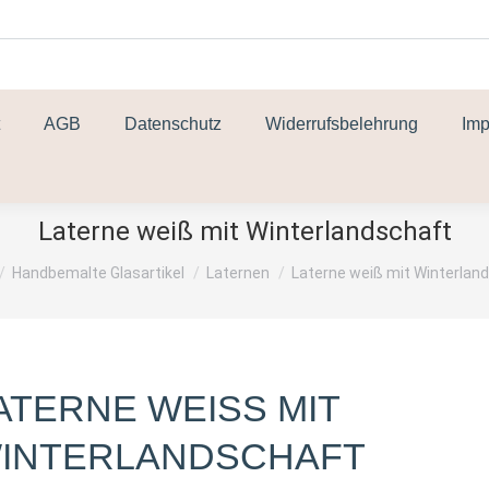
AGB
Datenschutz
Widerrufsbelehrung
Im
Laterne weiß mit Winterlandschaft
efinden sich hier:
Handbemalte Glasartikel
Laternen
Laterne weiß mit Winterlan
ATERNE WEISS MIT W
NTERLANDSCHAFT