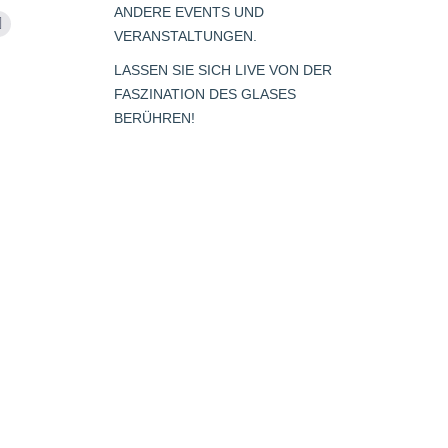
ANDERE EVENTS UND
m
Whatsapp
VERANSTALTUNGEN.
page
LASSEN SIE SICH LIVE VON DER
opens
FASZINATION DES GLASES
s
in
BERÜHREN!
new
window
dow