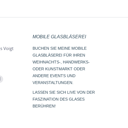
MOBILE GLASBLÄSEREI
s Voigt
BUCHEN SIE MEINE MOBILE
GLASBLÄSEREI FÜR IHREN
WEIHNACHTS-, HANDWERKS-
ODER KUNSTMARKT ODER
ANDERE EVENTS UND
m
Whatsapp
VERANSTALTUNGEN.
page
LASSEN SIE SICH LIVE VON DER
opens
FASZINATION DES GLASES
s
in
BERÜHREN!
new
window
dow