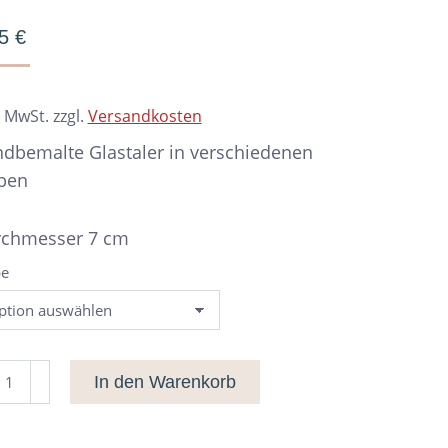
95
€
. MwSt.
zzgl.
Versandkosten
dbemalte Glastaler in verschiedenen
ben
chmesser 7 cm
be
staler
In den Warenkorb
ßen
dbemalt