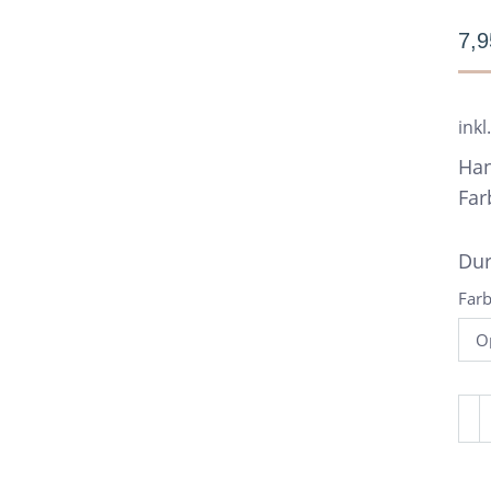
7,
inkl
Han
Far
Dur
Far
Gla
au
han