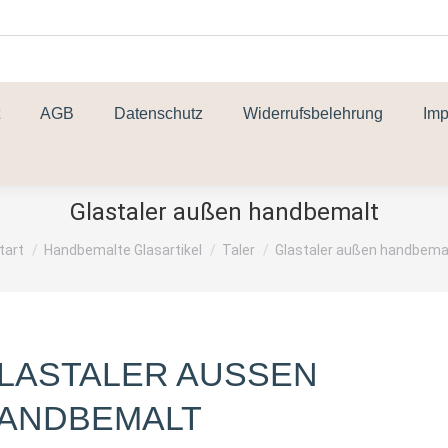
AGB
Datenschutz
Widerrufsbelehrung
Im
Glastaler außen handbemalt
ie befinden sich hier:
tart
Handbemalte Glasartikel
Taler
Glastaler außen handbema
LASTALER AUSSEN H
NDBEMALT