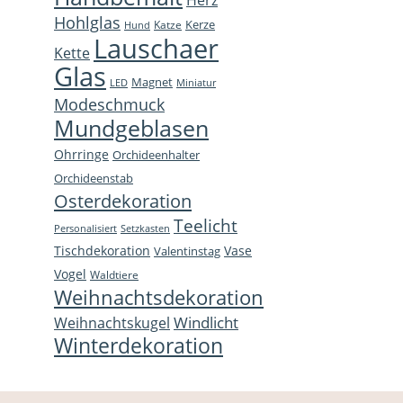
Hohlglas
Kerze
Katze
Hund
Lauschaer
Kette
Glas
Magnet
LED
Miniatur
Modeschmuck
Mundgeblasen
Ohrringe
Orchideenhalter
Orchideenstab
Osterdekoration
Teelicht
Personalisiert
Setzkasten
Tischdekoration
Vase
Valentinstag
Vogel
Waldtiere
Weihnachtsdekoration
Windlicht
Weihnachtskugel
Winterdekoration