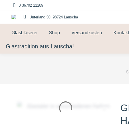
0 36702 21289
Unterland 50, 98724 Lauscha
Glasbläserei
Shop
Versandkosten
Kontakt
Glastradition aus Lauscha!
S
S
G
A