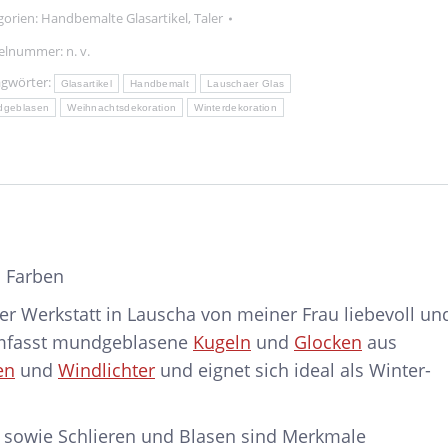
nge
gorien:
Handbemalte Glasartikel
,
Taler
kelnummer:
n. v.
agwörter:
Glasartikel
Handbemalt
Lauschaer Glas
dgeblasen
Weihnachtsdekoration
Winterdekoration
n Farben
er Werkstatt in Lauscha von meiner Frau liebevoll un
umfasst mundgeblasene
Kugeln
und
Glocken
aus
en
und
Windlichter
und eignet sich ideal als Winter-
 sowie Schlieren und Blasen sind Merkmale