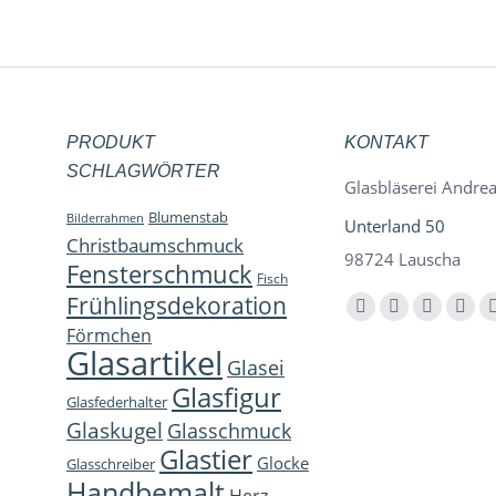
PRODUKT
KONTAKT
SCHLAGWÖRTER
Glasbläserei Andrea
Blumenstab
Bilderrahmen
Unterland 50
Christbaumschmuck
98724 Lauscha
Fensterschmuck
Fisch
Frühlingsdekoration
Finden Sie uns auf:
Facebook
YouTube
Instagra
E-
Förmchen
page
page
page
Mail
Glasartikel
Glasei
opens
opens
opens
page
Glasfigur
Glasfederhalter
in
in
in
open
Glaskugel
Glasschmuck
new
new
new
in
Glastier
Glocke
window
window
window
new
Glasschreiber
Handbemalt
win
Herz