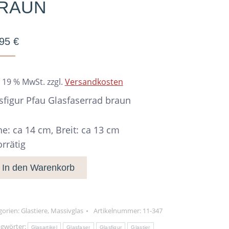
RAUN
,95
€
. 19 % MwSt.
zzgl.
Versandkosten
sfigur Pfau Glasfaserrad braun
e: ca 14 cm, Breit: ca 13 cm
orrätig
In den Warenkorb
gorien:
Glastiere
,
Massivglas
Artikelnummer:
11-347
agwörter:
Glasartikel
Glasfaser
Glasfigur
Glastier