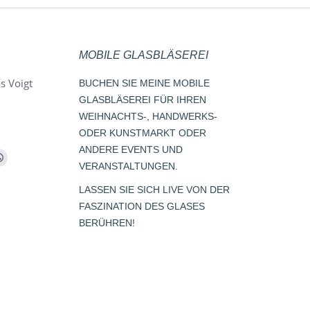
MOBILE GLASBLÄSEREI
s Voigt
BUCHEN SIE MEINE MOBILE
GLASBLÄSEREI FÜR IHREN
WEIHNACHTS-, HANDWERKS-
ODER KUNSTMARKT ODER
ANDERE EVENTS UND
m
Whatsapp
VERANSTALTUNGEN.
page
LASSEN SIE SICH LIVE VON DER
opens
FASZINATION DES GLASES
s
in
BERÜHREN!
new
window
dow