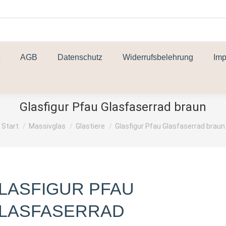
AGB
Datenschutz
Widerrufsbelehrung
Im
Glasfigur Pfau Glasfaserrad braun
Sie befinden sich hier:
Start
Massivglas
Glastiere
Glasfigur Pfau Glasfaserrad braun
LASFIGUR PFAU
LASFASERRAD