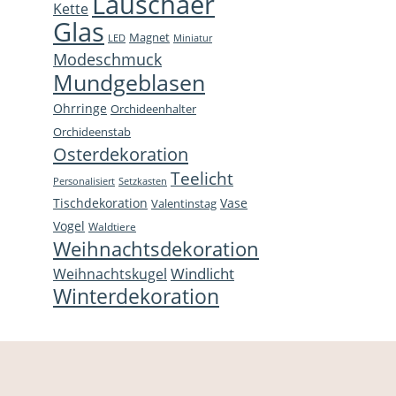
Lauschaer
Kette
Glas
Magnet
LED
Miniatur
Modeschmuck
Mundgeblasen
Ohrringe
Orchideenhalter
Orchideenstab
Osterdekoration
Teelicht
Personalisiert
Setzkasten
Tischdekoration
Vase
Valentinstag
Vogel
Waldtiere
Weihnachtsdekoration
Windlicht
Weihnachtskugel
Winterdekoration