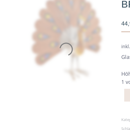
B
44
inkl
Gla
Höh
1 v
Kate
Schl