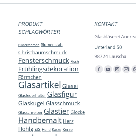
PRODUKT
KONTAKT
SCHLAGWÖRTER
Glasbläserei Andrea
Blumenstab
Bilderrahmen
Unterland 50
Christbaumschmuck
98724 Lauscha
Fensterschmuck
Fisch
Frühlingsdekoration
Finden Sie uns auf:
Facebook
YouTube
Instagra
E-
Förmchen
page
page
page
Mail
Glasartikel
Glasei
opens
opens
opens
page
Glasfigur
Glasfederhalter
in
in
in
open
Glaskugel
Glasschmuck
new
new
new
in
Glastier
Glocke
window
window
window
new
Glasschreiber
Handbemalt
win
Herz
Hohlglas
Kerze
Katze
Hund