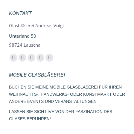
KONTAKT
Glasbläserei Andreas Voigt
Unterland 50
98724 Lauscha
Finden Sie uns auf:
Facebook
YouTube
Instagram
E-
Whatsapp
page
page
page
Mail
page
MOBILE GLASBLÄSEREI
opens
opens
opens
page
opens
in
in
in
opens
in
BUCHEN SIE MEINE MOBILE GLASBLÄSEREI FÜR IHREN
new
new
new
in
new
WEIHNACHTS-, HANDWERKS- ODER KUNSTMARKT ODER
window
window
window
new
window
ANDERE EVENTS UND VERANSTALTUNGEN.
window
LASSEN SIE SICH LIVE VON DER FASZINATION DES
GLASES BERÜHREN!