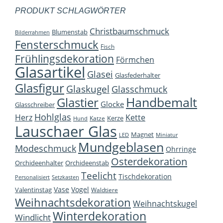
PRODUKT SCHLAGWÖRTER
Christbaumschmuck
Blumenstab
Bilderrahmen
Fensterschmuck
Fisch
Frühlingsdekoration
Förmchen
Glasartikel
Glasei
Glasfederhalter
Glasfigur
Glaskugel
Glasschmuck
Handbemalt
Glastier
Glocke
Glasschreiber
Hohlglas
Herz
Kette
Kerze
Katze
Hund
Lauschaer Glas
Magnet
LED
Miniatur
Mundgeblasen
Modeschmuck
Ohrringe
Osterdekoration
Orchideenhalter
Orchideenstab
Teelicht
Tischdekoration
Personalisiert
Setzkasten
Vase
Vogel
Valentinstag
Waldtiere
Weihnachtsdekoration
Weihnachtskugel
Winterdekoration
Windlicht