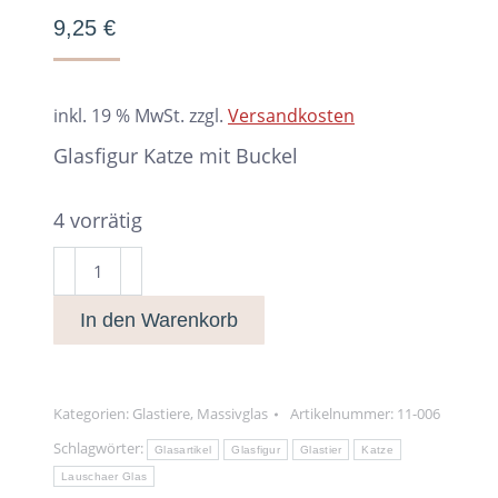
9,25
€
inkl. 19 % MwSt.
zzgl.
Versandkosten
Glasfigur Katze mit Buckel
4 vorrätig
Glasfigur
Katze
In den Warenkorb
mit
Buckel
Menge
Kategorien:
Glastiere
,
Massivglas
Artikelnummer:
11-006
Schlagwörter:
Glasartikel
Glasfigur
Glastier
Katze
Lauschaer Glas