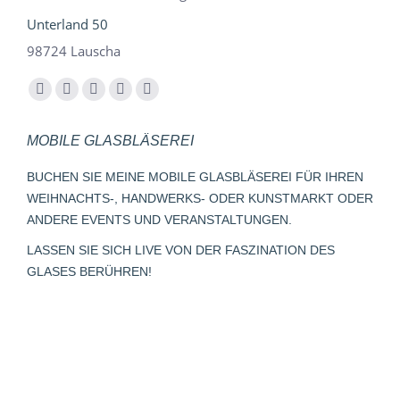
Unterland 50
98724 Lauscha
Finden Sie uns auf:
Facebook
YouTube
Instagram
E-
Whatsapp
page
page
page
Mail
page
MOBILE GLASBLÄSEREI
opens
opens
opens
page
opens
in
in
in
opens
in
BUCHEN SIE MEINE MOBILE GLASBLÄSEREI FÜR IHREN
new
new
new
in
new
WEIHNACHTS-, HANDWERKS- ODER KUNSTMARKT ODER
window
window
window
new
window
ANDERE EVENTS UND VERANSTALTUNGEN.
window
LASSEN SIE SICH LIVE VON DER FASZINATION DES
GLASES BERÜHREN!