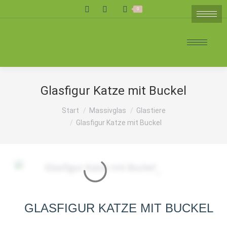
Search:
0
Glasfigur Katze mit Buckel
Sie befinden sich hier:
Start
Massivglas
Glastiere
Glasfigur Katze mit Buckel
GLASFIGUR KATZE MIT BUCKEL