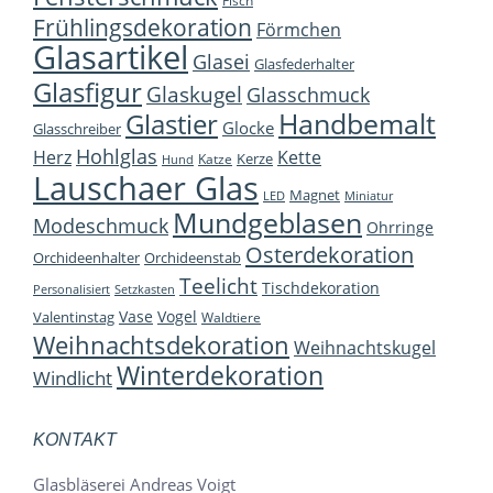
Fisch
Frühlingsdekoration
Förmchen
Glasartikel
Glasei
Glasfederhalter
Glasfigur
Glaskugel
Glasschmuck
Handbemalt
Glastier
Glocke
Glasschreiber
Hohlglas
Herz
Kette
Kerze
Katze
Hund
Lauschaer Glas
Magnet
LED
Miniatur
Mundgeblasen
Modeschmuck
Ohrringe
Osterdekoration
Orchideenhalter
Orchideenstab
Teelicht
Tischdekoration
Personalisiert
Setzkasten
Vase
Vogel
Valentinstag
Waldtiere
Weihnachtsdekoration
Weihnachtskugel
Winterdekoration
Windlicht
KONTAKT
Glasbläserei Andreas Voigt