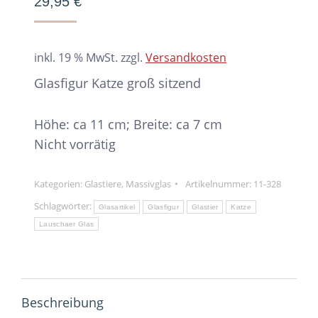
29,95
€
inkl. 19 % MwSt.
zzgl.
Versandkosten
Glasfigur Katze groß sitzend
Höhe: ca 11 cm; Breite: ca 7 cm
Nicht vorrätig
Kategorien:
Glastiere
,
Massivglas
Artikelnummer:
11-328
Schlagwörter:
Glasartikel
Glasfigur
Glastier
Katze
Lauschaer Glas
Beschreibung