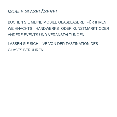
page
page
page
Mail
page
MOBILE GLASBLÄSEREI
opens
opens
opens
page
opens
in
in
in
opens
in
BUCHEN SIE MEINE MOBILE GLASBLÄSEREI FÜR IHREN
new
new
new
in
new
WEIHNACHTS-, HANDWERKS- ODER KUNSTMARKT ODER
window
window
window
new
window
ANDERE EVENTS UND VERANSTALTUNGEN.
window
LASSEN SIE SICH LIVE VON DER FASZINATION DES
GLASES BERÜHREN!