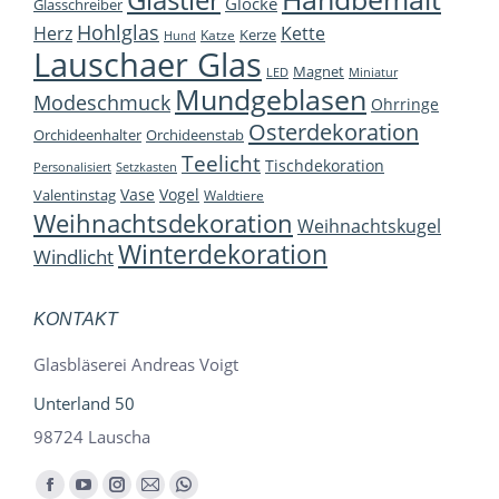
Glastier
Glocke
Glasschreiber
Hohlglas
Herz
Kette
Kerze
Katze
Hund
Lauschaer Glas
Magnet
LED
Miniatur
Mundgeblasen
Modeschmuck
Ohrringe
Osterdekoration
Orchideenhalter
Orchideenstab
Teelicht
Tischdekoration
Personalisiert
Setzkasten
Vase
Vogel
Valentinstag
Waldtiere
Weihnachtsdekoration
Weihnachtskugel
Winterdekoration
Windlicht
KONTAKT
Glasbläserei Andreas Voigt
Unterland 50
98724 Lauscha
Finden Sie uns auf:
Facebook
YouTube
Instagram
E-
Whatsapp