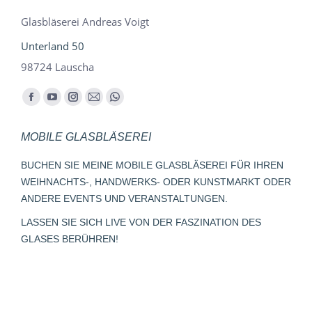
Glasbläserei Andreas Voigt
Unterland 50
98724 Lauscha
Finden Sie uns auf:
Facebook
YouTube
Instagram
E-
Whatsapp
page
page
page
Mail
page
MOBILE GLASBLÄSEREI
opens
opens
opens
page
opens
in
in
in
opens
in
BUCHEN SIE MEINE MOBILE GLASBLÄSEREI FÜR IHREN
new
new
new
in
new
WEIHNACHTS-, HANDWERKS- ODER KUNSTMARKT ODER
window
window
window
new
window
ANDERE EVENTS UND VERANSTALTUNGEN.
window
LASSEN SIE SICH LIVE VON DER FASZINATION DES
GLASES BERÜHREN!