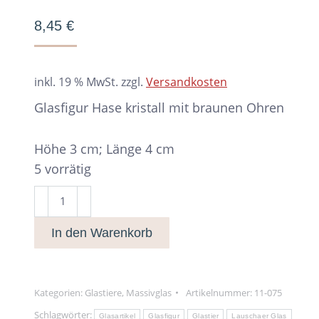
8,45
€
inkl. 19 % MwSt.
zzgl.
Versandkosten
Glasfigur Hase kristall mit braunen Ohren
Höhe 3 cm; Länge 4 cm
5 vorrätig
Glasfigur
Hase
In den Warenkorb
kristall
mit
braunen
Ohren
Kategorien:
Glastiere
,
Massivglas
Artikelnummer:
11-075
Menge
Schlagwörter:
Glasartikel
Glasfigur
Glastier
Lauschaer Glas