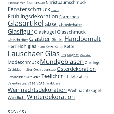
Christbaumschmuck
Blumenstab
Bilderrahmen
Fensterschmuck
Fisch
Frühlingsdekoration
Förmchen
Glasartikel
Glasei
Glasfederhalter
Glasfigur
Glaskugel
Glasschmuck
Handbemalt
Glastier
Glocke
Glasschreiber
Hohlglas
Herz
Kette
Kerze
Katze
Hund
Lauschaer Glas
Magnet
LED
Miniatur
Mundgeblasen
Modeschmuck
Ohrringe
Osterdekoration
Orchideenhalter
Orchideenstab
Teelicht
Tischdekoration
Personalisiert
Setzkasten
Vase
Vogel
Valentinstag
Waldtiere
Weihnachtsdekoration
Weihnachtskugel
Winterdekoration
Windlicht
KONTAKT