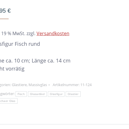
,95
€
. 19 % MwSt.
zzgl.
Versandkosten
sfigur Fisch rund
e ca. 10 cm; Länge ca. 14 cm
ht vorrätig
gorien:
Glastiere
,
Massivglas
Artikelnummer:
11-124
agwörter:
Fisch
Glasartikel
Glasfigur
Glastier
chaer Glas