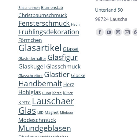
Blumenstab
Bilderrahmen
Unterland 50
Christbaumschmuck
98724 Lauscha
Fensterschmuck
Fisch
Frühlingsdekoration
Finden Sie uns auf:
Facebook
YouTube
Instagra
E-
Förmchen
page
page
page
Mail
Glasartikel
Glasei
opens
opens
opens
page
Glasfigur
Glasfederhalter
in
in
in
open
Glaskugel
Glasschmuck
new
new
new
in
Glastier
Glocke
window
window
window
new
Glasschreiber
Handbemalt
win
Herz
Hohlglas
Kerze
Katze
Hund
Lauschaer
Kette
Glas
Magnet
LED
Miniatur
Modeschmuck
Mundgeblasen
Ohrringe