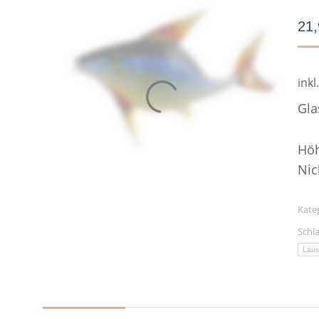
21
inkl
Gla
Höh
Nic
Kate
Schl
Laus