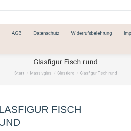
AGB
Datenschutz
Widerrufsbelehrung
Im
Glasfigur Fisch rund
Sie befinden sich hier:
Start
Massivglas
Glastiere
Glasfigur Fisch rund
LASFIGUR FISCH
UND