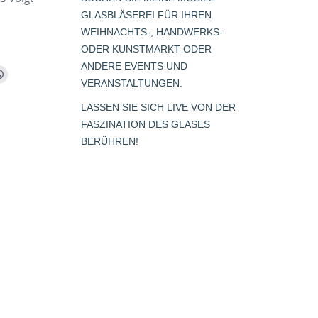
GLASBLÄSEREI FÜR IHREN
WEIHNACHTS-, HANDWERKS-
ODER KUNSTMARKT ODER
ANDERE EVENTS UND
m
Whatsapp
VERANSTALTUNGEN.
page
LASSEN SIE SICH LIVE VON DER
opens
FASZINATION DES GLASES
s
in
BERÜHREN!
new
window
dow