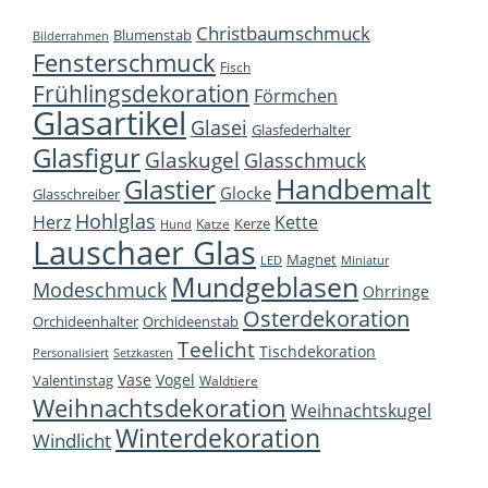
Christbaumschmuck
Blumenstab
Bilderrahmen
Fensterschmuck
Fisch
Frühlingsdekoration
Förmchen
Glasartikel
Glasei
Glasfederhalter
Glasfigur
Glaskugel
Glasschmuck
Handbemalt
Glastier
Glocke
Glasschreiber
Hohlglas
Herz
Kette
Kerze
Katze
Hund
Lauschaer Glas
Magnet
LED
Miniatur
Mundgeblasen
Modeschmuck
Ohrringe
Osterdekoration
Orchideenhalter
Orchideenstab
Teelicht
Tischdekoration
Personalisiert
Setzkasten
Vase
Vogel
Valentinstag
Waldtiere
Weihnachtsdekoration
Weihnachtskugel
Winterdekoration
Windlicht