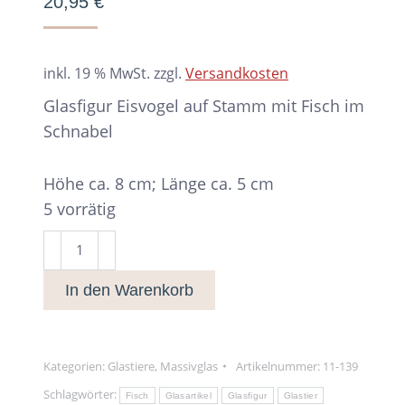
20,95
€
inkl. 19 % MwSt.
zzgl.
Versandkosten
Glasfigur Eisvogel auf Stamm mit Fisch im
Schnabel
Höhe ca. 8 cm; Länge ca. 5 cm
5 vorrätig
Glasfigur
Eisvogel
In den Warenkorb
auf
Stamm
Menge
Kategorien:
Glastiere
,
Massivglas
Artikelnummer:
11-139
Schlagwörter:
Fisch
Glasartikel
Glasfigur
Glastier