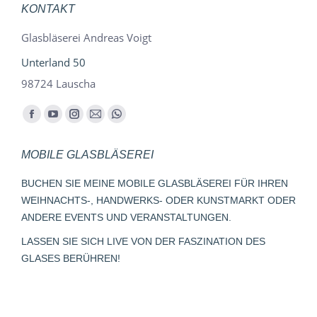
KONTAKT
Glasbläserei Andreas Voigt
Unterland 50
98724 Lauscha
Finden Sie uns auf:
Facebook
YouTube
Instagram
E-
Whatsapp
page
page
page
Mail
page
MOBILE GLASBLÄSEREI
opens
opens
opens
page
opens
in
in
in
opens
in
BUCHEN SIE MEINE MOBILE GLASBLÄSEREI FÜR IHREN
new
new
new
in
new
WEIHNACHTS-, HANDWERKS- ODER KUNSTMARKT ODER
window
window
window
new
window
ANDERE EVENTS UND VERANSTALTUNGEN.
window
LASSEN SIE SICH LIVE VON DER FASZINATION DES
GLASES BERÜHREN!