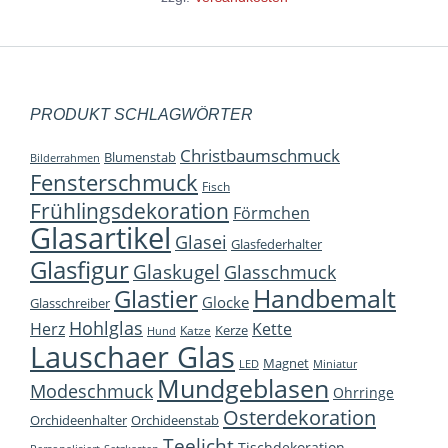
PRODUKT SCHLAGWÖRTER
Christbaumschmuck
Blumenstab
Bilderrahmen
Fensterschmuck
Fisch
Frühlingsdekoration
Förmchen
Glasartikel
Glasei
Glasfederhalter
Glasfigur
Glaskugel
Glasschmuck
Handbemalt
Glastier
Glocke
Glasschreiber
Hohlglas
Herz
Kette
Kerze
Katze
Hund
Lauschaer Glas
Magnet
LED
Miniatur
Mundgeblasen
Modeschmuck
Ohrringe
Osterdekoration
Orchideenhalter
Orchideenstab
Teelicht
Tischdekoration