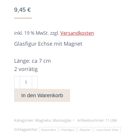
9,45
€
inkl. 19 % MwSt.
zzgl.
Versandkosten
Glasfigur Echse mit Magnet
Länge: ca 7 cm
2 vorrätig
Glasfigur
Echse
In den Warenkorb
mit
Magnet
Menge
Kategorien:
Magnete
,
Massivglas
Artikelnummer:
11-266
Schlagwörter:
Glasartikel
Glasfigur
Glastier
Lauschaer Glas