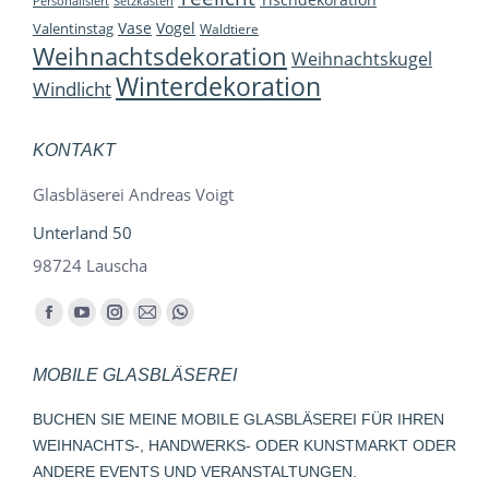
Personalisiert
Setzkasten
Vase
Vogel
Valentinstag
Waldtiere
Weihnachtsdekoration
Weihnachtskugel
Winterdekoration
Windlicht
KONTAKT
Glasbläserei Andreas Voigt
Unterland 50
98724 Lauscha
Finden Sie uns auf:
Facebook
YouTube
Instagram
E-
Whatsapp
page
page
page
Mail
page
MOBILE GLASBLÄSEREI
opens
opens
opens
page
opens
in
in
in
opens
in
BUCHEN SIE MEINE MOBILE GLASBLÄSEREI FÜR IHREN
new
new
new
in
new
WEIHNACHTS-, HANDWERKS- ODER KUNSTMARKT ODER
window
window
window
new
window
ANDERE EVENTS UND VERANSTALTUNGEN.