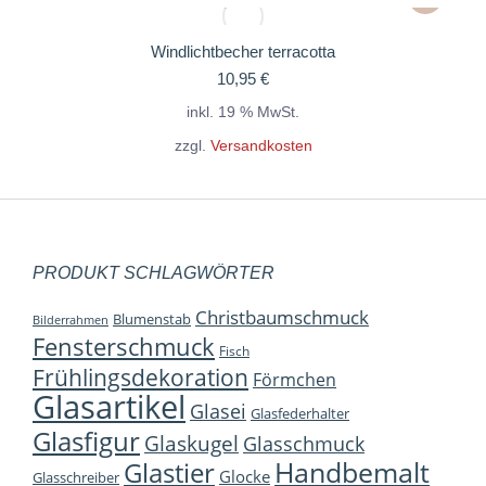
Windlichtbecher terracotta
10,95
€
inkl. 19 % MwSt.
zzgl.
Versandkosten
PRODUKT SCHLAGWÖRTER
Christbaumschmuck
Blumenstab
Bilderrahmen
Fensterschmuck
Fisch
Frühlingsdekoration
Förmchen
Glasartikel
Glasei
Glasfederhalter
Glasfigur
Glaskugel
Glasschmuck
Handbemalt
Glastier
Glocke
Glasschreiber