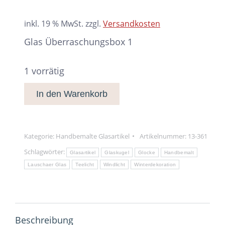
inkl. 19 % MwSt.
zzgl.
Versandkosten
Glas Überraschungsbox 1
1 vorrätig
In den Warenkorb
Kategorie:
Handbemalte Glasartikel
Artikelnummer:
13-361
Schlagwörter:
Glasartikel
Glaskugel
Glocke
Handbemalt
Lauschaer Glas
Teelicht
Windlicht
Winterdekoration
Beschreibung