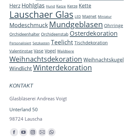
Hohlglas
Herz
Kette
Kerze
Katze
Hund
Lauschaer Glas
Magnet
LED
Miniatur
Mundgeblasen
Modeschmuck
Ohrringe
Osterdekoration
Orchideenhalter
Orchideenstab
Teelicht
Tischdekoration
Personalisiert
Setzkasten
Vase
Vogel
Valentinstag
Waldtiere
Weihnachtsdekoration
Weihnachtskugel
Winterdekoration
Windlicht
KONTAKT
Glasbläserei Andreas Voigt
Unterland 50
98724 Lauscha
Finden Sie uns auf:
Facebook
YouTube
Instagram
E-
Whatsapp