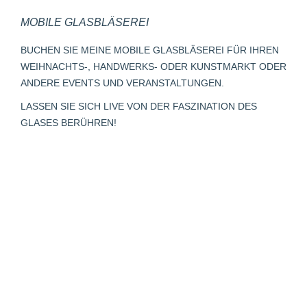
page
page
page
Mail
page
MOBILE GLASBLÄSEREI
opens
opens
opens
page
opens
in
in
in
opens
in
BUCHEN SIE MEINE MOBILE GLASBLÄSEREI FÜR IHREN
new
new
new
in
new
WEIHNACHTS-, HANDWERKS- ODER KUNSTMARKT ODER
window
window
window
new
window
ANDERE EVENTS UND VERANSTALTUNGEN.
window
LASSEN SIE SICH LIVE VON DER FASZINATION DES
GLASES BERÜHREN!