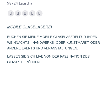
98724 Lauscha
Finden Sie uns auf:
Facebook
YouTube
Instagram
E-
Whatsapp
page
page
page
Mail
page
MOBILE GLASBLÄSEREI
opens
opens
opens
page
opens
in
in
in
opens
in
BUCHEN SIE MEINE MOBILE GLASBLÄSEREI FÜR IHREN
new
new
new
in
new
WEIHNACHTS-, HANDWERKS- ODER KUNSTMARKT ODER
window
window
window
new
window
ANDERE EVENTS UND VERANSTALTUNGEN.
window
LASSEN SIE SICH LIVE VON DER FASZINATION DES
GLASES BERÜHREN!