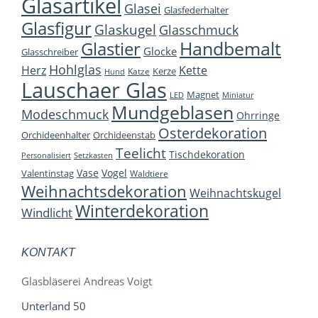
Glasartikel
Glasei
Glasfederhalter
Glasfigur
Glaskugel
Glasschmuck
Handbemalt
Glastier
Glocke
Glasschreiber
Hohlglas
Herz
Kette
Kerze
Katze
Hund
Lauschaer Glas
Magnet
LED
Miniatur
Mundgeblasen
Modeschmuck
Ohrringe
Osterdekoration
Orchideenhalter
Orchideenstab
Teelicht
Tischdekoration
Personalisiert
Setzkasten
Vase
Vogel
Valentinstag
Waldtiere
Weihnachtsdekoration
Weihnachtskugel
Winterdekoration
Windlicht
KONTAKT
Glasbläserei Andreas Voigt
Unterland 50