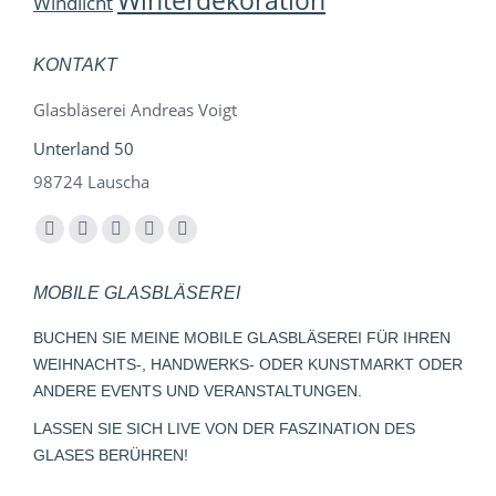
Winterdekoration
Windlicht
KONTAKT
Glasbläserei Andreas Voigt
Unterland 50
98724 Lauscha
Finden Sie uns auf:
Facebook
YouTube
Instagram
E-
Whatsapp
page
page
page
Mail
page
MOBILE GLASBLÄSEREI
opens
opens
opens
page
opens
in
in
in
opens
in
BUCHEN SIE MEINE MOBILE GLASBLÄSEREI FÜR IHREN
new
new
new
in
new
WEIHNACHTS-, HANDWERKS- ODER KUNSTMARKT ODER
window
window
window
new
window
ANDERE EVENTS UND VERANSTALTUNGEN.
window
LASSEN SIE SICH LIVE VON DER FASZINATION DES
GLASES BERÜHREN!