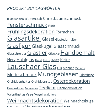
PRODUKT SCHLAGWÖRTER
Christbaumschmuck
Blumenstab
Bilderrahmen
Fensterschmuck
Fisch
Frühlingsdekoration
Förmchen
Glasartikel
Glasei
Glasfederhalter
Glasfigur
Glaskugel
Glasschmuck
Handbemalt
Glastier
Glocke
Glasschreiber
Hohlglas
Herz
Kette
Kerze
Katze
Hund
Lauschaer Glas
Magnet
LED
Miniatur
Mundgeblasen
Modeschmuck
Ohrringe
Osterdekoration
Orchideenhalter
Orchideenstab
Teelicht
Tischdekoration
Personalisiert
Setzkasten
Vase
Vogel
Valentinstag
Waldtiere
Weihnachtsdekoration
Weihnachtskugel