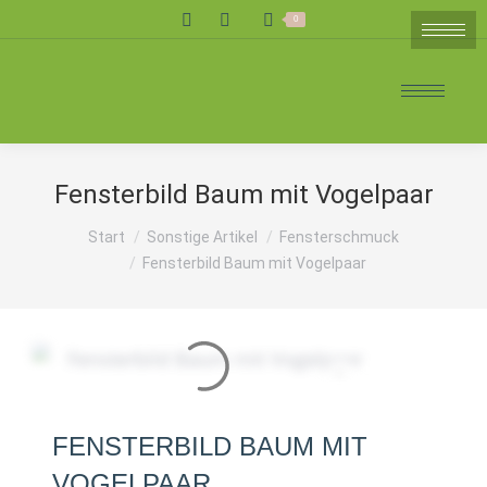
Search:
0
Fensterbild Baum mit Vogelpaar
Sie befinden sich hier:
Start
Sonstige Artikel
Fensterschmuck
Fensterbild Baum mit Vogelpaar
FENSTERBILD BAUM MIT
VOGELPAAR