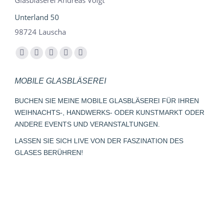
Glasbläserei Andreas Voigt
Unterland 50
98724 Lauscha
Finden Sie uns auf:
Facebook
YouTube
Instagram
E-
Whatsapp
page
page
page
Mail
page
MOBILE GLASBLÄSEREI
opens
opens
opens
page
opens
in
in
in
opens
in
BUCHEN SIE MEINE MOBILE GLASBLÄSEREI FÜR IHREN
new
new
new
in
new
WEIHNACHTS-, HANDWERKS- ODER KUNSTMARKT ODER
window
window
window
new
window
ANDERE EVENTS UND VERANSTALTUNGEN.
window
LASSEN SIE SICH LIVE VON DER FASZINATION DES
GLASES BERÜHREN!