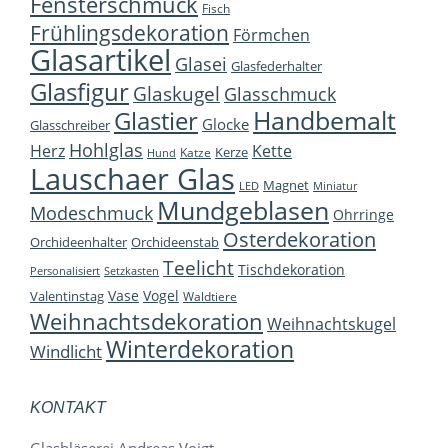
Fensterschmuck
Fisch
Frühlingsdekoration
Förmchen
Glasartikel
Glasei
Glasfederhalter
Glasfigur
Glaskugel
Glasschmuck
Handbemalt
Glastier
Glocke
Glasschreiber
Hohlglas
Herz
Kette
Kerze
Katze
Hund
Lauschaer Glas
Magnet
LED
Miniatur
Mundgeblasen
Modeschmuck
Ohrringe
Osterdekoration
Orchideenhalter
Orchideenstab
Teelicht
Tischdekoration
Personalisiert
Setzkasten
Vase
Vogel
Valentinstag
Waldtiere
Weihnachtsdekoration
Weihnachtskugel
Winterdekoration
Windlicht
KONTAKT