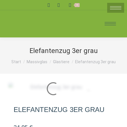
Search:
0
Elefantenzug 3er grau
Sie befinden sich hier:
Start
Massivglas
Glastiere
Elefantenzug 3er grau
ELEFANTENZUG 3ER GRAU