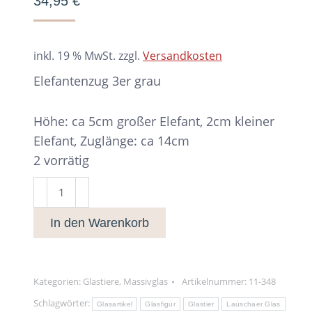
34,95
€
inkl. 19 % MwSt.
zzgl.
Versandkosten
Elefantenzug 3er grau
Höhe: ca 5cm großer Elefant, 2cm kleiner
Elefant, Zuglänge: ca 14cm
2 vorrätig
Elefantenzug
3er
In den Warenkorb
grau
Menge
Kategorien:
Glastiere
,
Massivglas
Artikelnummer:
11-348
Schlagwörter:
Glasartikel
Glasfigur
Glastier
Lauschaer Glas