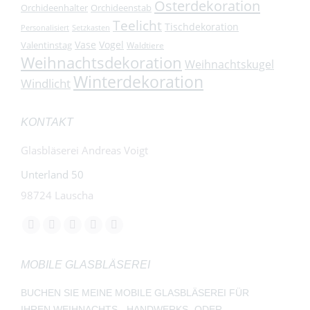
Osterdekoration
Orchideenhalter
Orchideenstab
Teelicht
Tischdekoration
Personalisiert
Setzkasten
Vase
Vogel
Valentinstag
Waldtiere
Weihnachtsdekoration
Weihnachtskugel
Winterdekoration
Windlicht
KONTAKT
Glasbläserei Andreas Voigt
Unterland 50
98724 Lauscha
Finden Sie uns auf:
Facebook
YouTube
Instagram
E-
Whatsapp
page
page
page
Mail
page
MOBILE GLASBLÄSEREI
opens
opens
opens
page
opens
in
in
in
opens
in
BUCHEN SIE MEINE MOBILE GLASBLÄSEREI FÜR
new
new
new
in
new
IHREN WEIHNACHTS-, HANDWERKS- ODER