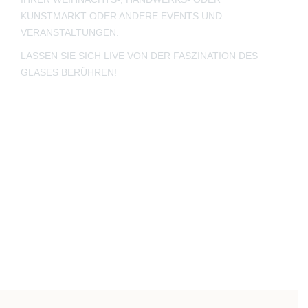
window
window
window
new
window
KUNSTMARKT ODER ANDERE EVENTS UND
window
VERANSTALTUNGEN.
LASSEN SIE SICH LIVE VON DER FASZINATION DES
GLASES BERÜHREN!