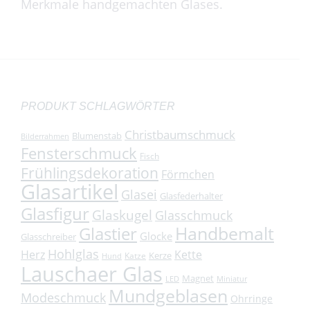
Merkmale handgemachten Glases.
PRODUKT SCHLAGWÖRTER
Christbaumschmuck
Blumenstab
Bilderrahmen
Fensterschmuck
Fisch
Frühlingsdekoration
Förmchen
Glasartikel
Glasei
Glasfederhalter
Glasfigur
Glaskugel
Glasschmuck
Handbemalt
Glastier
Glocke
Glasschreiber
Hohlglas
Herz
Kette
Kerze
Katze
Hund
Lauschaer Glas
Magnet
LED
Miniatur
Mundgeblasen
Modeschmuck
Ohrringe