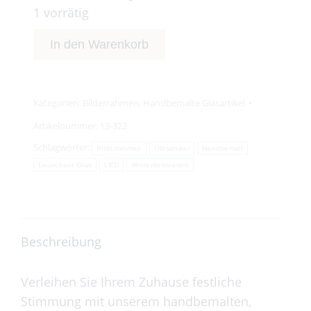
1 vorrätig
In den Warenkorb
Kategorien:
Bilderrahmen
,
Handbemalte Glasartikel
Artikelnummer:
13-322
Schlagwörter:
Bilderrahmen
Glasartikel
Handbemalt
Lauschaer Glas
LED
Winterdekoration
Beschreibung
Verleihen Sie Ihrem Zuhause festliche
Stimmung mit unserem handbemalten,