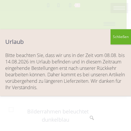
Search:
0
Schließen
Urlaub
Bilderrahmen schwarz mit
Bitte beachten Sie, dass wir uns in der Zeit vom 08.08. bis
Beleuchtung in dunkelblau groß
14.08.2026 im Urlaub befinden und in diesem Zeitraum
eingehende Bestellungen erst nach unserer Rückkehr
Sie befinden sich hier:
Start
Handbemalte Glasartikel
Bilderrahmen
bearbeiten können. Daher kommt es bei unseren Artikeln
Bilderrahmen schwarz mit Beleuchtung in dunkelblau
vorübergehend zu längeren Lieferzeiten. Wir danken für
groß
Ihr Verständnis.