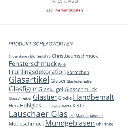
inkl. 19 % MwSt.
zzgl.
Versandkosten
PRODUKT SCHLAGWÖRTER
Christbaumschmuck
Blumenstab
Bilderrahmen
Fensterschmuck
Fisch
Frühlingsdekoration
Förmchen
Glasartikel
Glasei
Glasfederhalter
Glasfigur
Glaskugel
Glasschmuck
Handbemalt
Glastier
Glocke
Glasschreiber
Hohlglas
Herz
Kette
Kerze
Katze
Hund
Lauschaer Glas
Magnet
LED
Miniatur
Mundgeblasen
Modeschmuck
Ohrringe