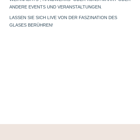
window
window
window
new
window
ANDERE EVENTS UND VERANSTALTUNGEN.
window
LASSEN SIE SICH LIVE VON DER FASZINATION DES
GLASES BERÜHREN!