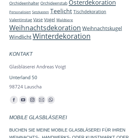
Osterdekoration
Orchideenhalter
Orchideenstab
Teelicht
Tischdekoration
Personalisiert
Setzkasten
Vase
Vogel
Valentinstag
Waldtiere
Weihnachtsdekoration
Weihnachtskugel
Winterdekoration
Windlicht
KONTAKT
Glasbläserei Andreas Voigt
Unterland 50
98724 Lauscha
Finden Sie uns auf:
Facebook
YouTube
Instagram
E-
Whatsapp
page
page
page
Mail
page
MOBILE GLASBLÄSEREI
opens
opens
opens
page
opens
in
in
in
opens
in
BUCHEN SIE MEINE MOBILE GLASBLÄSEREI FÜR IHREN
new
new
new
in
new
WEIHNACHTS-, HANDWERKS- ODER KUNSTMARKT ODER