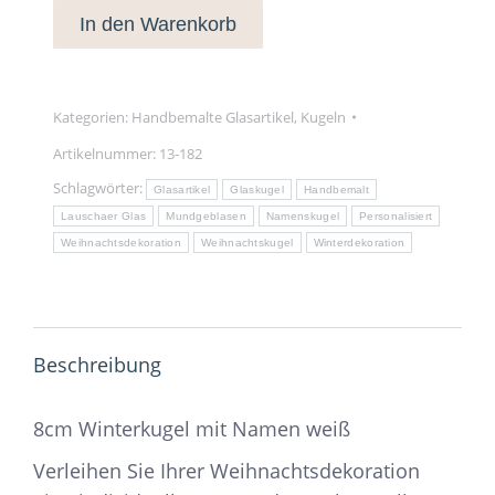
In den Warenkorb
mit
Namen
weiß
Menge
Kategorien:
Handbemalte Glasartikel
,
Kugeln
Artikelnummer:
13-182
Schlagwörter:
Glasartikel
Glaskugel
Handbemalt
Lauschaer Glas
Mundgeblasen
Namenskugel
Personalisiert
Weihnachtsdekoration
Weihnachtskugel
Winterdekoration
Beschreibung
8cm Winterkugel mit Namen weiß
Verleihen Sie Ihrer Weihnachtsdekoration