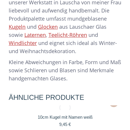
unserer Werkstatt in Lauscha von meiner Frau
liebevoll und aufwendig handbemalt. Die
Produktpalette umfasst mundgeblasene
Kugeln
und
Glocken
aus Lauschaer Glas
sowie
Laternen
,
Teelicht-Röhren
und
Windlichter
und eignet sich ideal als Winter-
und Weihnachtsdekoration.
Kleine Abweichungen in Farbe, Form und Maß
sowie Schlieren und Blasen sind Merkmale
handgemachten Glases.
ÄHNLICHE PRODUKTE
Dieses
Produkt
weist
10cm Kugel mit Namen weiß
9,45
€
mehrere