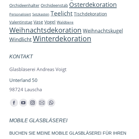
Osterdekoration
Orchideenhalter
Orchideenstab
Teelicht
Tischdekoration
Personalisiert
Setzkasten
Vase
Vogel
Valentinstag
Waldtiere
Weihnachtsdekoration
Weihnachtskugel
Winterdekoration
Windlicht
KONTAKT
Glasbläserei Andreas Voigt
Unterland 50
98724 Lauscha
Finden Sie uns auf:
Facebook
YouTube
Instagram
E-
Whatsapp
page
page
page
Mail
page
MOBILE GLASBLÄSEREI
opens
opens
opens
page
opens
in
in
in
opens
in
BUCHEN SIE MEINE MOBILE GLASBLÄSEREI FÜR IHREN
new
new
new
in
new