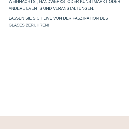
WEIHNACHTS-, HANDWERKS- ODER KUNSTMARKT ODER
window
window
window
new
window
ANDERE EVENTS UND VERANSTALTUNGEN.
window
LASSEN SIE SICH LIVE VON DER FASZINATION DES
GLASES BERÜHREN!