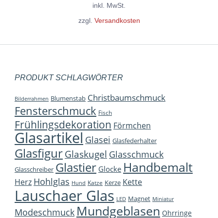
Variante
inkl. MwSt.
auf.
zzgl.
Versandkosten
Die
Optione
können
auf
PRODUKT SCHLAGWÖRTER
der
Christbaumschmuck
Blumenstab
Bilderrahmen
Produkts
Fensterschmuck
Fisch
gewählt
Frühlingsdekoration
Förmchen
werden
Glasartikel
Glasei
Glasfederhalter
Glasfigur
Glaskugel
Glasschmuck
Handbemalt
Glastier
Glocke
Glasschreiber
Hohlglas
Herz
Kette
Kerze
Katze
Hund
Lauschaer Glas
Magnet
LED
Miniatur
Mundgeblasen
Modeschmuck
Ohrringe