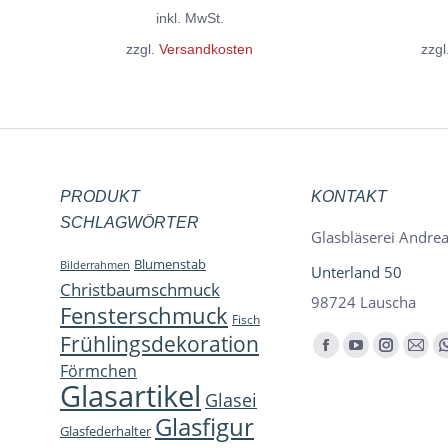
der
Varianten
inkl. MwSt.
Produktseite
auf.
zzgl.
Versandkosten
zzgl
gewählt
Die
werden
Optionen
können
auf
der
PRODUKT
KONTAKT
Produktseite
SCHLAGWÖRTER
Glasbläserei Andrea
gewählt
Blumenstab
Bilderrahmen
werden
Unterland 50
Christbaumschmuck
98724 Lauscha
Fensterschmuck
Fisch
Frühlingsdekoration
Finden Sie uns auf:
Facebook
YouTube
Instagra
E-
Förmchen
page
page
page
Mail
Glasartikel
Glasei
opens
opens
opens
page
Glasfigur
Glasfederhalter
in
in
in
open