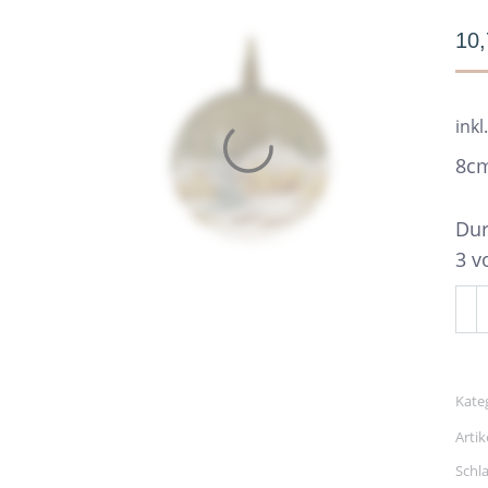
10
inkl
8cm
Dur
3 v
8c
Kug
grü
Win
Kate
Me
Arti
Schl