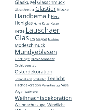
Glaskugel
Glasschmuck
new
new
new
in
Glastier
Glocke
window
window
window
new
Glasschreiber
Handbemalt
win
Herz
Hohlglas
Kerze
Katze
Hund
Lauschaer
Kette
Glas
Magnet
LED
Miniatur
Modeschmuck
Mundgeblasen
Ohrringe
Orchideenhalter
Orchideenstab
Osterdekoration
Teelicht
Personalisiert
Setzkasten
Tischdekoration
Vase
Valentinstag
Vogel
Waldtiere
Weihnachtsdekoration
Windlicht
Weihnachtskugel