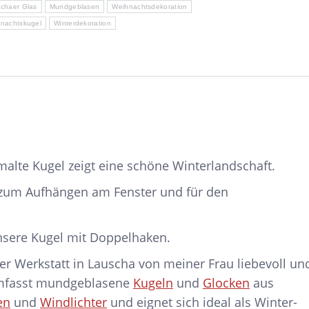
chaer Glas
Mundgeblasen
Weihnachtsdekoration
nachtskugel
Winterdekoration
alte Kugel zeigt eine schöne Winterlandschaft.
l zum Aufhängen am Fenster und für den
unsere Kugel mit Doppelhaken.
er Werkstatt in Lauscha von meiner Frau liebevoll un
umfasst mundgeblasene
Kugeln
und
Glocken
aus
en
und
Windlichter
und eignet sich ideal als Winter-