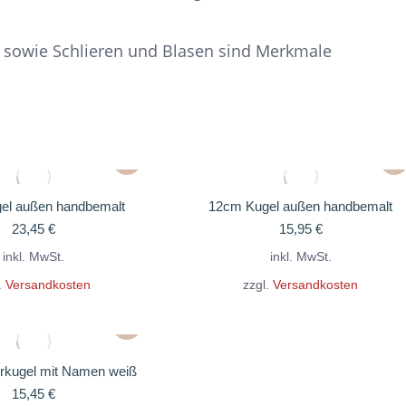
 sowie Schlieren und Blasen sind Merkmale
Dieses
Die
Produkt
Pro
weist
wei
el außen handbemalt
12cm Kugel außen handbemalt
23,45
€
15,95
€
mehrere
me
Varianten
Var
inkl. MwSt.
inkl. MwSt.
auf.
auf
.
Versandkosten
zzgl.
Versandkosten
Die
Die
Dieses
Optionen
Opt
Produkt
können
kö
weist
rkugel mit Namen weiß
auf
auf
15,45
€
mehrere