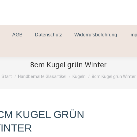
AGB
Datenschutz
Widerrufsbelehrung
Im
8cm Kugel grün Winter
Sie befinden sich hier:
Start
Handbemalte Glasartikel
Kugeln
8cm Kugel grün Winter
CM KUGEL GRÜN
INTER