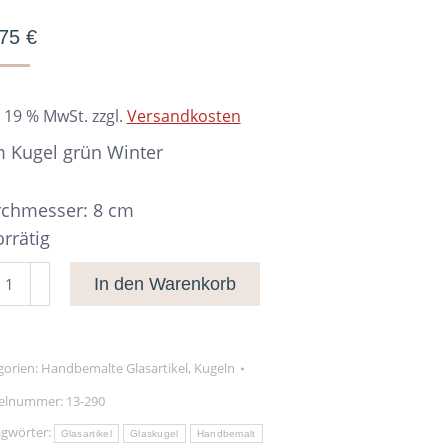
,75
€
. 19 % MwSt.
zzgl.
Versandkosten
 Kugel grün Winter
chmesser: 8 cm
orrätig
m
In den Warenkorb
el
n
ter
gorien:
Handbemalte Glasartikel
,
Kugeln
nge
kelnummer:
13-290
agwörter:
Glasartikel
Glaskugel
Handbemalt