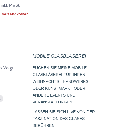
der
der
Varianten
inkl. MwSt.
Produktseite
Pro
auf.
.
Versandkosten
gewählt
gew
Die
werden
we
Optionen
können
auf
der
MOBILE GLASBLÄSEREI
Produktseite
s Voigt
BUCHEN SIE MEINE MOBILE
gewählt
GLASBLÄSEREI FÜR IHREN
werden
WEIHNACHTS-, HANDWERKS-
ODER KUNSTMARKT ODER
ANDERE EVENTS UND
m
Whatsapp
VERANSTALTUNGEN.
page
LASSEN SIE SICH LIVE VON DER
opens
FASZINATION DES GLASES
s
in
BERÜHREN!