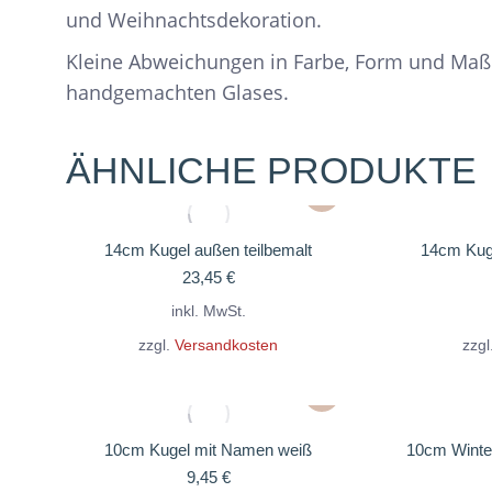
und Weihnachtsdekoration.
Kleine Abweichungen in Farbe, Form und Maß
handgemachten Glases.
ÄHNLICHE PRODUKTE
Dieses
Produkt
weist
14cm Kugel außen teilbemalt
14cm Kug
23,45
€
mehrere
Varianten
inkl. MwSt.
auf.
zzgl.
Versandkosten
zzgl
Die
Dieses
Optionen
Produkt
können
weist
10cm Kugel mit Namen weiß
10cm Winte
auf
9,45
€
mehrere