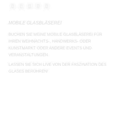
Finden Sie uns auf:
Facebook
YouTube
Instagram
E-
Whatsapp
page
page
page
Mail
page
MOBILE GLASBLÄSEREI
opens
opens
opens
page
opens
in
in
in
opens
in
BUCHEN SIE MEINE MOBILE GLASBLÄSEREI FÜR
new
new
new
in
new
IHREN WEIHNACHTS-, HANDWERKS- ODER
window
window
window
new
window
KUNSTMARKT ODER ANDERE EVENTS UND
window
VERANSTALTUNGEN.
LASSEN SIE SICH LIVE VON DER FASZINATION DES
GLASES BERÜHREN!