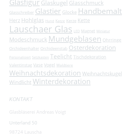
Glasfigur
Glaskugel
Glasschmuck
Handbemalt
Glastier
Glocke
Glasschreiber
Hohlglas
Herz
Kette
Kerze
Katze
Hund
Lauschaer Glas
Magnet
LED
Miniatur
Mundgeblasen
Modeschmuck
Ohrringe
Osterdekoration
Orchideenhalter
Orchideenstab
Teelicht
Tischdekoration
Personalisiert
Setzkasten
Vase
Vogel
Valentinstag
Waldtiere
Weihnachtsdekoration
Weihnachtskugel
Winterdekoration
Windlicht
KONTAKT
Glasbläserei Andreas Voigt
Unterland 50
98724 Lauscha