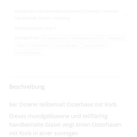
mit
Kategorien:
Handbemalte Glasartikel
,
Ostereier
,
Ostereier
Korb
handbemalt
,
Ostern / Frühling
Menge
Artikelnummer:
15-017
Schlagwörter:
Fensterschmuck
Frühlingsdekoration
Glasartikel
Glasei
Handbemalt
Lauschaer Glas
Mundgeblasen
Osterdekoration
Beschreibung
6er Osterei teilbemalt Osterhase mit Korb
Dieses mundgeblasene und teilflächig
handbemalte Glasei zeigt einen Osterhasen
mit Korb in einer sonnigen