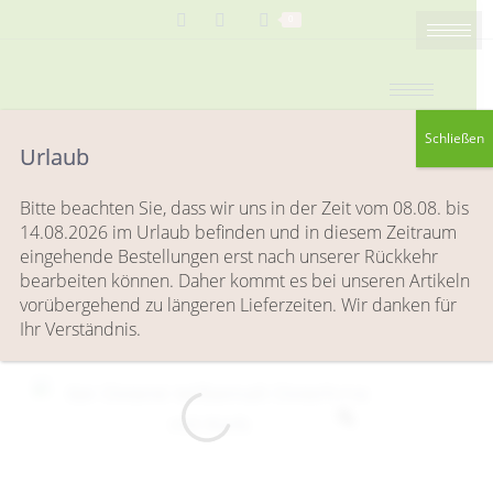
Search:
0
Schließen
Urlaub
6er Osterei teilbemalt Osterhase
Bitte beachten Sie, dass wir uns in der Zeit vom 08.08. bis
mit Korb
14.08.2026 im Urlaub befinden und in diesem Zeitraum
eingehende Bestellungen erst nach unserer Rückkehr
Sie befinden sich hier:
Start
Ostern / Frühling
Ostereier handbemalt
bearbeiten können. Daher kommt es bei unseren Artikeln
6er Osterei teilbemalt Osterhase mit Korb
vorübergehend zu längeren Lieferzeiten. Wir danken für
Ihr Verständnis.