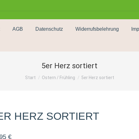
AGB
Datenschutz
Widerrufsbelehrung
Im
5er Herz sortiert
Sie befinden sich hier:
Start
Ostern / Frühling
5er Herz sortiert
ER HERZ SORTIERT
,95
€