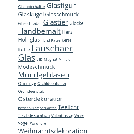
Glasfigur
Glasfederhalter
in
in
in
open
Glaskugel
Glasschmuck
new
new
new
in
Glastier
Glocke
window
window
window
new
Glasschreiber
Handbemalt
win
Herz
Hohlglas
Kerze
Katze
Hund
Lauschaer
Kette
Glas
Magnet
LED
Miniatur
Modeschmuck
Mundgeblasen
Ohrringe
Orchideenhalter
Orchideenstab
Osterdekoration
Teelicht
Personalisiert
Setzkasten
Tischdekoration
Vase
Valentinstag
Vogel
Waldtiere
Weihnachtsdekoration