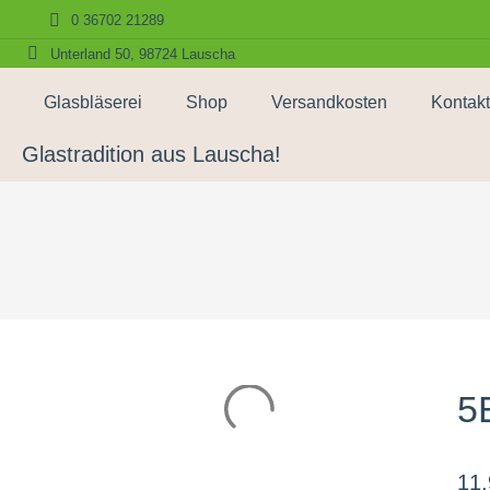
0 36702 21289
Unterland 50, 98724 Lauscha
Glasbläserei
Shop
Versandkosten
Kontakt
Glastradition aus Lauscha!
5
11