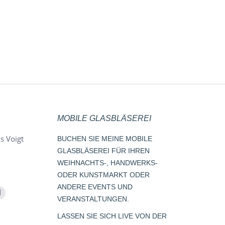
htbecher terracotta
10,95
€
kl. 19 % MwSt.
.
Versandkosten
MOBILE GLASBLÄSEREI
s Voigt
BUCHEN SIE MEINE MOBILE
GLASBLÄSEREI FÜR IHREN
WEIHNACHTS-, HANDWERKS-
ODER KUNSTMARKT ODER
ANDERE EVENTS UND
m
Whatsapp
VERANSTALTUNGEN.
page
LASSEN SIE SICH LIVE VON DER
opens