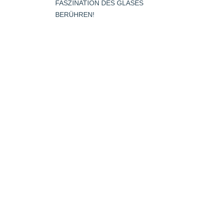
FASZINATION DES GLASES
s
in
BERÜHREN!
new
window
dow