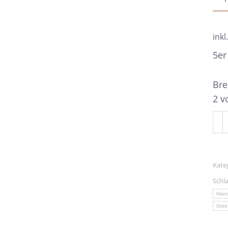
inkl
5er
Bre
2 v
5er
Her
sort
Me
Kate
Schl
Han
Oste