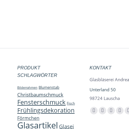
Herz 3er Set
Windlic
11,95
€
inkl. 19 % MwSt.
in
zzgl.
Versandkosten
zzgl
PRODUKT
KONTAKT
SCHLAGWÖRTER
Glasbläserei Andrea
Blumenstab
Bilderrahmen
Unterland 50
Christbaumschmuck
98724 Lauscha
Fensterschmuck
Fisch
Frühlingsdekoration
Finden Sie uns auf:
Facebook
YouTube
Instagra
E-
Förmchen
page
page
page
Mail
Glasartikel
Glasei
opens
opens
opens
page