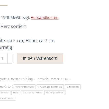
. 19 % MwSt.
zzgl.
Versandkosten
 Herz sortiert
ite: ca 5 cm; Höhe: ca 7 cm
orrätig
In den Warenkorb
z
iert
nge
gorie:
Ostern / Frühling
Artikelnummer:
15-023
agwörter:
Fensterschmuck
Frühlingsdekoration
Glasartikel
dbemalt
Herz
Lauschaer Glas
Mundgeblasen
rdekoration