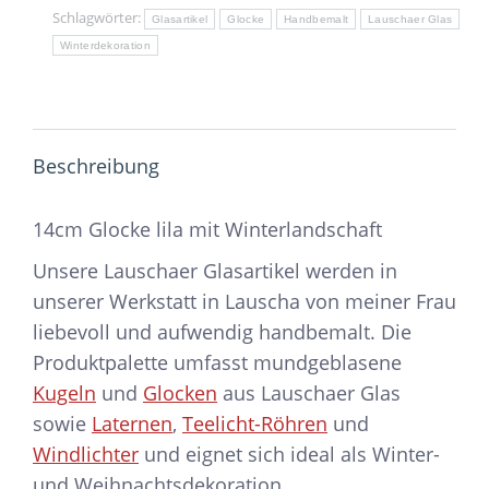
Schlagwörter:
Glasartikel
Glocke
Handbemalt
Lauschaer Glas
Winterdekoration
Beschreibung
14cm Glocke lila mit Winterlandschaft
Unsere Lauschaer Glasartikel werden in
unserer Werkstatt in Lauscha von meiner Frau
liebevoll und aufwendig handbemalt. Die
Produktpalette umfasst mundgeblasene
Kugeln
und
Glocken
aus Lauschaer Glas
sowie
Laternen
,
Teelicht-Röhren
und
Windlichter
und eignet sich ideal als Winter-
und Weihnachtsdekoration.