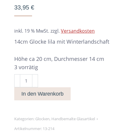
33,95
€
inkl. 19 % MwSt.
zzgl.
Versandkosten
14cm Glocke lila mit Winterlandschaft
Höhe ca 20 cm, Durchmesser 14 cm
3 vorrätig
14cm
Glocke
In den Warenkorb
lila
Menge
Kategorien:
Glocken
,
Handbemalte Glasartikel
Artikelnummer:
13-214