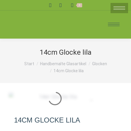
Search:
0
14cm Glocke lila
Sie befinden sich hier:
Start
Handbemalte Glasartikel
Glocken
14cm Glocke lila
14CM GLOCKE LILA