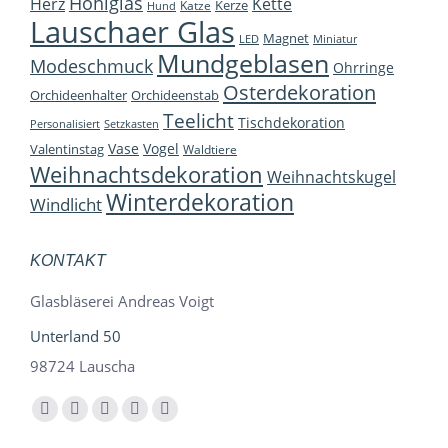
Hohlglas
Herz
Kette
Kerze
Katze
Hund
Lauschaer Glas
Magnet
LED
Miniatur
Mundgeblasen
Modeschmuck
Ohrringe
Osterdekoration
Orchideenhalter
Orchideenstab
Teelicht
Tischdekoration
Personalisiert
Setzkasten
Vase
Vogel
Valentinstag
Waldtiere
Weihnachtsdekoration
Weihnachtskugel
Winterdekoration
Windlicht
KONTAKT
Glasbläserei Andreas Voigt
Unterland 50
98724 Lauscha
Finden Sie uns auf:
Facebook
YouTube
Instagram
E-
Whatsapp
page
page
page
Mail
page