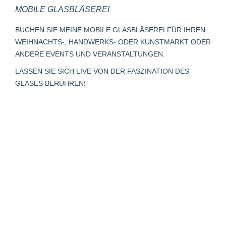
MOBILE GLASBLÄSEREI
opens
opens
opens
page
opens
in
in
in
opens
in
BUCHEN SIE MEINE MOBILE GLASBLÄSEREI FÜR IHREN
new
new
new
in
new
WEIHNACHTS-, HANDWERKS- ODER KUNSTMARKT ODER
window
window
window
new
window
ANDERE EVENTS UND VERANSTALTUNGEN.
window
LASSEN SIE SICH LIVE VON DER FASZINATION DES
GLASES BERÜHREN!