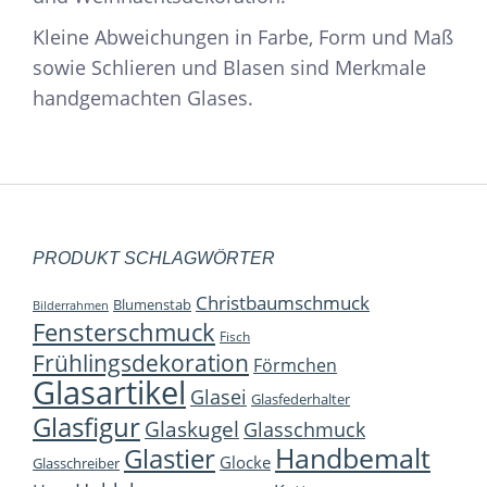
Kleine Abweichungen in Farbe, Form und Maß
sowie Schlieren und Blasen sind Merkmale
handgemachten Glases.
PRODUKT SCHLAGWÖRTER
Christbaumschmuck
Blumenstab
Bilderrahmen
Fensterschmuck
Fisch
Frühlingsdekoration
Förmchen
Glasartikel
Glasei
Glasfederhalter
Glasfigur
Glaskugel
Glasschmuck
Handbemalt
Glastier
Glocke
Glasschreiber