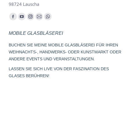
98724 Lauscha
Finden Sie uns auf:
Facebook
YouTube
Instagram
E-
Whatsapp
page
page
page
Mail
page
MOBILE GLASBLÄSEREI
opens
opens
opens
page
opens
in
in
in
opens
in
BUCHEN SIE MEINE MOBILE GLASBLÄSEREI FÜR IHREN
new
new
new
in
new
WEIHNACHTS-, HANDWERKS- ODER KUNSTMARKT ODER
window
window
window
new
window
ANDERE EVENTS UND VERANSTALTUNGEN.
window
LASSEN SIE SICH LIVE VON DER FASZINATION DES
GLASES BERÜHREN!