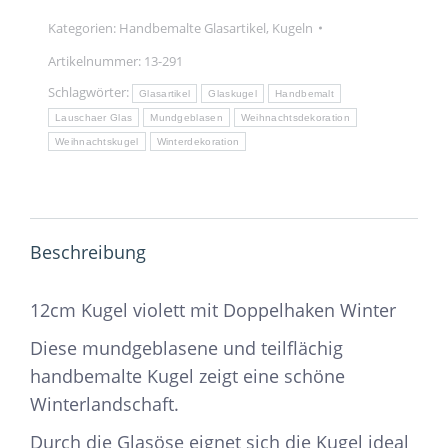
Doppelhaken
Winter
Kategorien:
Handbemalte Glasartikel
,
Kugeln
Menge
Artikelnummer:
13-291
Schlagwörter:
Glasartikel
Glaskugel
Handbemalt
Lauschaer Glas
Mundgeblasen
Weihnachtsdekoration
Weihnachtskugel
Winterdekoration
Beschreibung
12cm Kugel violett mit Doppelhaken Winter
Diese mundgeblasene und teilflächig
handbemalte Kugel zeigt eine schöne
Winterlandschaft.
Durch die Glasöse eignet sich die Kugel ideal