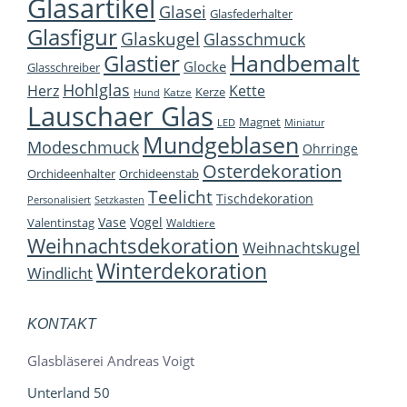
Glasartikel
Glasei
Glasfederhalter
Glasfigur
Glaskugel
Glasschmuck
Handbemalt
Glastier
Glocke
Glasschreiber
Hohlglas
Herz
Kette
Kerze
Katze
Hund
Lauschaer Glas
Magnet
LED
Miniatur
Mundgeblasen
Modeschmuck
Ohrringe
Osterdekoration
Orchideenhalter
Orchideenstab
Teelicht
Tischdekoration
Personalisiert
Setzkasten
Vase
Vogel
Valentinstag
Waldtiere
Weihnachtsdekoration
Weihnachtskugel
Winterdekoration
Windlicht
KONTAKT
Glasbläserei Andreas Voigt
Unterland 50