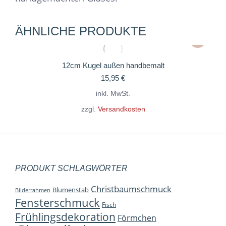
ÄHNLICHE PRODUKTE
Dieses
Produkt
weist
12cm Kugel außen handbemalt
15,95
€
mehrere
Variante
inkl. MwSt.
auf.
zzgl.
Versandkosten
Die
Optione
können
auf
PRODUKT SCHLAGWÖRTER
der
Christbaumschmuck
Blumenstab
Bilderrahmen
Produkts
Fensterschmuck
Fisch
gewählt
Frühlingsdekoration
Förmchen
werden