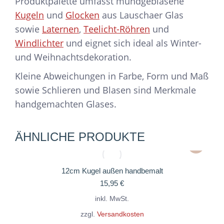
Produktpalette umfasst mundgeblasene
Kugeln
und
Glocken
aus Lauschaer Glas
sowie
Laternen
,
Teelicht-Röhren
und
Windlichter
und eignet sich ideal als Winter-
und Weihnachtsdekoration.
Kleine Abweichungen in Farbe, Form und Maß
sowie Schlieren und Blasen sind Merkmale
handgemachten Glases.
ÄHNLICHE PRODUKTE
Dieses
Produkt
weist
12cm Kugel außen handbemalt
15,95
€
mehrere
Variante
inkl. MwSt.
auf.
zzgl.
Versandkosten