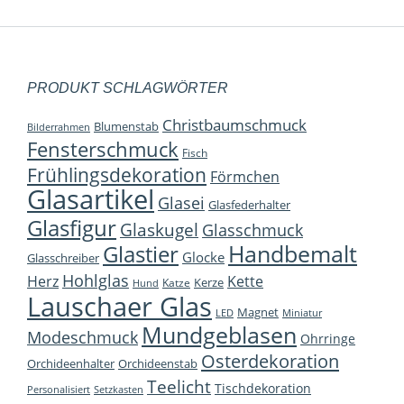
Die
Optione
können
auf
PRODUKT SCHLAGWÖRTER
der
Christbaumschmuck
Blumenstab
Bilderrahmen
Produkts
Fensterschmuck
Fisch
gewählt
Frühlingsdekoration
Förmchen
werden
Glasartikel
Glasei
Glasfederhalter
Glasfigur
Glaskugel
Glasschmuck
Handbemalt
Glastier
Glocke
Glasschreiber
Hohlglas
Herz
Kette
Kerze
Katze
Hund
Lauschaer Glas
Magnet
LED
Miniatur
Mundgeblasen
Modeschmuck
Ohrringe
Osterdekoration
Orchideenhalter
Orchideenstab
Teelicht
Tischdekoration
Personalisiert
Setzkasten