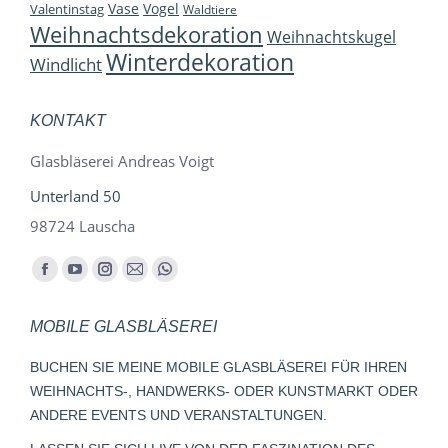
Vase
Vogel
Valentinstag
Waldtiere
Weihnachtsdekoration
Weihnachtskugel
Winterdekoration
Windlicht
KONTAKT
Glasbläserei Andreas Voigt
Unterland 50
98724 Lauscha
Finden Sie uns auf:
Facebook
YouTube
Instagram
E-
Whatsapp
page
page
page
Mail
page
MOBILE GLASBLÄSEREI
opens
opens
opens
page
opens
in
in
in
opens
in
BUCHEN SIE MEINE MOBILE GLASBLÄSEREI FÜR IHREN
new
new
new
in
new
WEIHNACHTS-, HANDWERKS- ODER KUNSTMARKT ODER
window
window
window
new
window
ANDERE EVENTS UND VERANSTALTUNGEN.
window