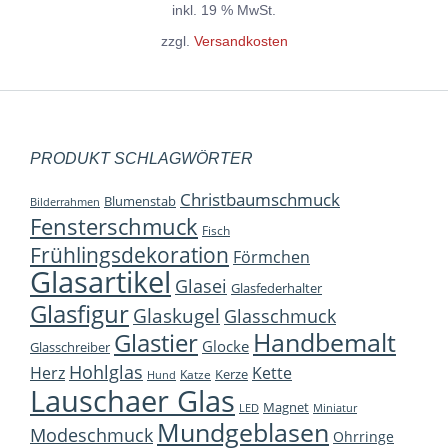
inkl. 19 % MwSt.
zzgl.
Versandkosten
PRODUKT SCHLAGWÖRTER
Christbaumschmuck
Blumenstab
Bilderrahmen
Fensterschmuck
Fisch
Frühlingsdekoration
Förmchen
Glasartikel
Glasei
Glasfederhalter
Glasfigur
Glaskugel
Glasschmuck
Handbemalt
Glastier
Glocke
Glasschreiber
Hohlglas
Herz
Kette
Kerze
Katze
Hund
Lauschaer Glas
Magnet
LED
Miniatur
Mundgeblasen
Modeschmuck
Ohrringe