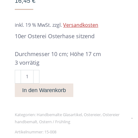
16,45
€
inkl. 19 % MwSt.
zzgl.
Versandkosten
10er Osterei Osterhase sitzend
Durchmesser 10 cm; Höhe 17 cm
3 vorrätig
10er
Osterei
In den Warenkorb
Osterhase
sitzend
Menge
Kategorien:
Handbemalte Glasartikel
,
Ostereier
,
Ostereier
handbemalt
,
Ostern / Frühling
Artikelnummer:
15-008