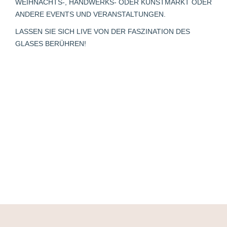
WEIHNACHTS-, HANDWERKS- ODER KUNSTMARKT ODER
window
window
window
new
window
ANDERE EVENTS UND VERANSTALTUNGEN.
window
LASSEN SIE SICH LIVE VON DER FASZINATION DES
GLASES BERÜHREN!