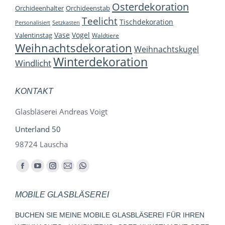
Osterdekoration
Orchideenhalter
Orchideenstab
Teelicht
Tischdekoration
Personalisiert
Setzkasten
Vase
Vogel
Valentinstag
Waldtiere
Weihnachtsdekoration
Weihnachtskugel
Winterdekoration
Windlicht
KONTAKT
Glasbläserei Andreas Voigt
Unterland 50
98724 Lauscha
Finden Sie uns auf:
Facebook
YouTube
Instagram
E-
Whatsapp
page
page
page
Mail
page
MOBILE GLASBLÄSEREI
opens
opens
opens
page
opens
in
in
in
opens
in
BUCHEN SIE MEINE MOBILE GLASBLÄSEREI FÜR IHREN
new
new
new
in
new