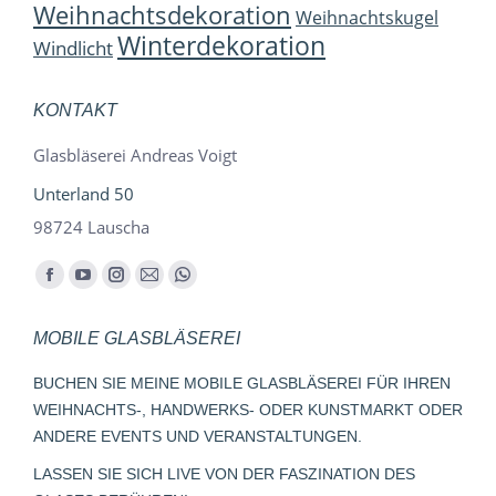
Weihnachtsdekoration
Weihnachtskugel
Winterdekoration
Windlicht
KONTAKT
Glasbläserei Andreas Voigt
Unterland 50
98724 Lauscha
Finden Sie uns auf:
Facebook
YouTube
Instagram
E-
Whatsapp
page
page
page
Mail
page
MOBILE GLASBLÄSEREI
opens
opens
opens
page
opens
in
in
in
opens
in
BUCHEN SIE MEINE MOBILE GLASBLÄSEREI FÜR IHREN
new
new
new
in
new
WEIHNACHTS-, HANDWERKS- ODER KUNSTMARKT ODER
window
window
window
new
window
ANDERE EVENTS UND VERANSTALTUNGEN.
window
LASSEN SIE SICH LIVE VON DER FASZINATION DES