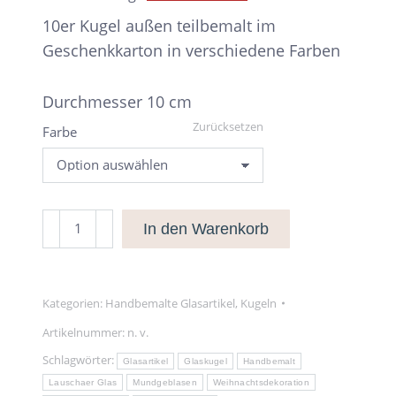
10er Kugel außen teilbemalt im
Geschenkkarton in verschiedene Farben
Durchmesser 10 cm
Zurücksetzen
Farbe
10er
In den Warenkorb
Kugel
außen
teilbemalt
Kategorien:
Handbemalte Glasartikel
,
Kugeln
Menge
Artikelnummer:
n. v.
Schlagwörter:
Glasartikel
Glaskugel
Handbemalt
Lauschaer Glas
Mundgeblasen
Weihnachtsdekoration