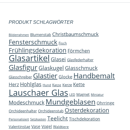
Optione
können
auf
PRODUKT SCHLAGWÖRTER
der
Christbaumschmuck
Blumenstab
Bilderrahmen
Produkts
Fensterschmuck
Fisch
gewählt
Frühlingsdekoration
Förmchen
werden
Glasartikel
Glasei
Glasfederhalter
Glasfigur
Glaskugel
Glasschmuck
Handbemalt
Glastier
Glocke
Glasschreiber
Hohlglas
Herz
Kette
Kerze
Katze
Hund
Lauschaer Glas
Magnet
LED
Miniatur
Mundgeblasen
Modeschmuck
Ohrringe
Osterdekoration
Orchideenhalter
Orchideenstab
Teelicht
Tischdekoration
Personalisiert
Setzkasten
Vase
Vogel
Valentinstag
Waldtiere