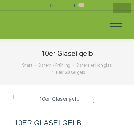
Search:
0
10er Glasei gelb
Sie befinden sich hier:
Start
Ostern / Frühling
Ostereier Hohlglas
10er Glasei gelb
10ER GLASEI GELB