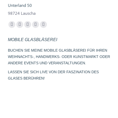
Unterland 50
98724 Lauscha
Finden Sie uns auf:
Facebook
YouTube
Instagram
E-
Whatsapp
page
page
page
Mail
page
MOBILE GLASBLÄSEREI
opens
opens
opens
page
opens
in
in
in
opens
in
BUCHEN SIE MEINE MOBILE GLASBLÄSEREI FÜR IHREN
new
new
new
in
new
WEIHNACHTS-, HANDWERKS- ODER KUNSTMARKT ODER
window
window
window
new
window
ANDERE EVENTS UND VERANSTALTUNGEN.
window
LASSEN SIE SICH LIVE VON DER FASZINATION DES
GLASES BERÜHREN!