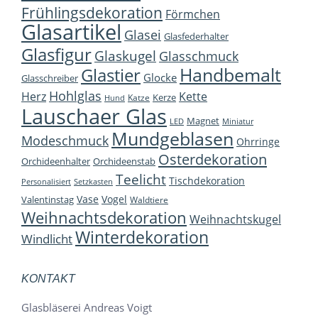
Frühlingsdekoration
Förmchen
Glasartikel
Glasei
Glasfederhalter
Glasfigur
Glaskugel
Glasschmuck
Handbemalt
Glastier
Glocke
Glasschreiber
Hohlglas
Herz
Kette
Kerze
Katze
Hund
Lauschaer Glas
Magnet
LED
Miniatur
Mundgeblasen
Modeschmuck
Ohrringe
Osterdekoration
Orchideenhalter
Orchideenstab
Teelicht
Tischdekoration
Personalisiert
Setzkasten
Vase
Vogel
Valentinstag
Waldtiere
Weihnachtsdekoration
Weihnachtskugel
Winterdekoration
Windlicht
KONTAKT
Glasbläserei Andreas Voigt