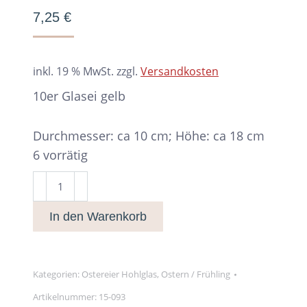
7,25
€
inkl. 19 % MwSt.
zzgl.
Versandkosten
10er Glasei gelb
Durchmesser: ca 10 cm; Höhe: ca 18 cm
6 vorrätig
10er
Glasei
In den Warenkorb
gelb
Menge
Kategorien:
Ostereier Hohlglas
,
Ostern / Frühling
Artikelnummer:
15-093