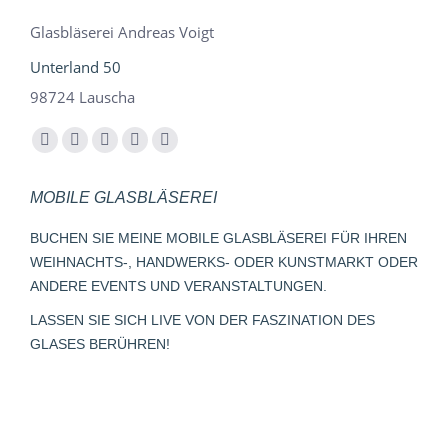
Glasbläserei Andreas Voigt
Unterland 50
98724 Lauscha
Finden Sie uns auf:
Facebook
YouTube
Instagram
E-
Whatsapp
page
page
page
Mail
page
MOBILE GLASBLÄSEREI
opens
opens
opens
page
opens
in
in
in
opens
in
BUCHEN SIE MEINE MOBILE GLASBLÄSEREI FÜR IHREN
new
new
new
in
new
WEIHNACHTS-, HANDWERKS- ODER KUNSTMARKT ODER
window
window
window
new
window
ANDERE EVENTS UND VERANSTALTUNGEN.
window
LASSEN SIE SICH LIVE VON DER FASZINATION DES
GLASES BERÜHREN!