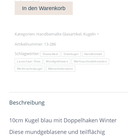
Kugel
In den Warenkorb
blau
mit
Doppelhaken
Winter
Kategorien:
Handbemalte Glasartikel
,
Kugeln
Menge
Artikelnummer:
13-286
Schlagwörter:
Glasartikel
Glaskugel
Handbemalt
Lauschaer Glas
Mundgeblasen
Weihnachtsdekoration
Weihnachtskugel
Winterdekoration
Beschreibung
10cm Kugel blau mit Doppelhaken Winter
Diese mundgeblasene und teilflächig