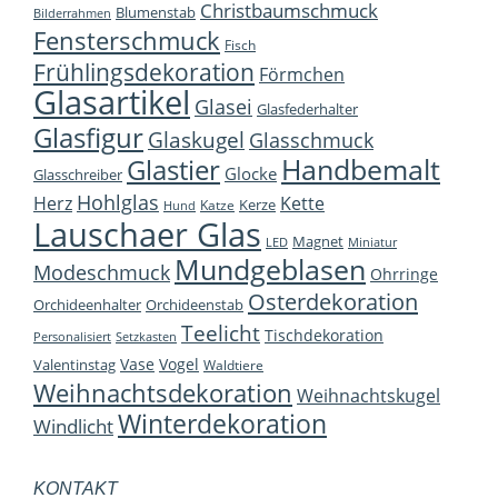
Christbaumschmuck
Blumenstab
Bilderrahmen
Produkts
Fensterschmuck
Fisch
gewählt
Frühlingsdekoration
Förmchen
werden
Glasartikel
Glasei
Glasfederhalter
Glasfigur
Glaskugel
Glasschmuck
Handbemalt
Glastier
Glocke
Glasschreiber
Hohlglas
Herz
Kette
Kerze
Katze
Hund
Lauschaer Glas
Magnet
LED
Miniatur
Mundgeblasen
Modeschmuck
Ohrringe
Osterdekoration
Orchideenhalter
Orchideenstab
Teelicht
Tischdekoration
Personalisiert
Setzkasten
Vase
Vogel
Valentinstag
Waldtiere
Weihnachtsdekoration
Weihnachtskugel
Winterdekoration
Windlicht
KONTAKT