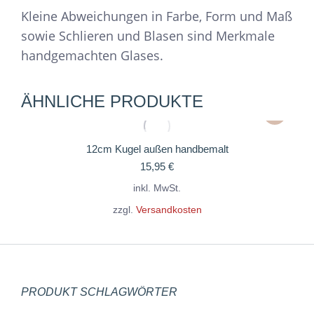
Kleine Abweichungen in Farbe, Form und Maß
sowie Schlieren und Blasen sind Merkmale
handgemachten Glases.
ÄHNLICHE PRODUKTE
Dieses
Produkt
weist
12cm Kugel außen handbemalt
15,95
€
mehrere
Variante
inkl. MwSt.
auf.
zzgl.
Versandkosten
Die
Optione
können
auf
PRODUKT SCHLAGWÖRTER
der